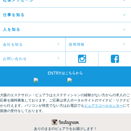
社長メッセージ
仕事を知る
学生の皆様へ
保護者の皆様へ
人を知る
エステの仕事とは
転職をお考えの方へ
ピュアラで身につくこと
先輩に聞く！ピュアラの魅力
会社を知る
採用情報
あなたの未来プラン
先輩スタッフロングインタビュー
お問い合わせ
Instagram
faceboo
教えて先輩！なんでもQ&A
ENTRY
大阪のエステサロン・ピュアラはエステティシャンの経験がない方からの求人のご
応募を随時募集しております。ご応募は求人ポータルサイトのマイナビ・リクナビ
から行えます。パソコンが得意でない方はお電話でも
ピュアラコールセンター
にて
面接の受付をしております。
ありのままのピュアラをお届けします！